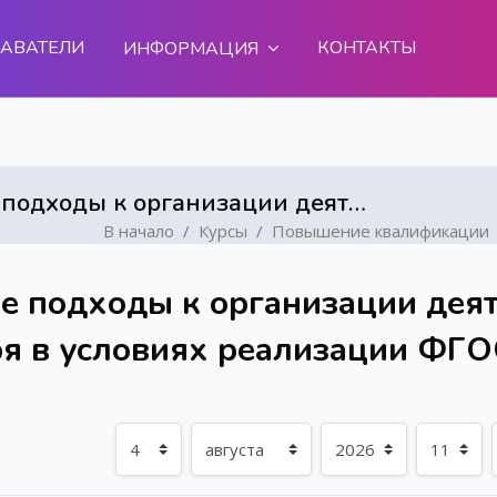
АВАТЕЛИ
КОНТАКТЫ
ИНФОРМАЦИЯ
Современные подходы к организации деятельности педагога-библиотекаря в условиях реализации ФГОС ОО
В начало
Курсы
Повышение квалификации
одержанию
 подходы к организации деят
я в условиях реализации ФГО
С
День
Месяц
Год
Час
Мин