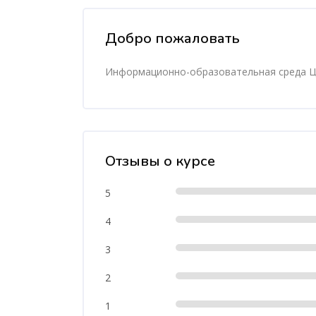
Пропустить [Cocoon] Course Overview
Добро пожаловать
Информационно-образовательная среда
Пропустить [Cocoon] Course Rating
Отзывы о курсе
5
4
3
2
1