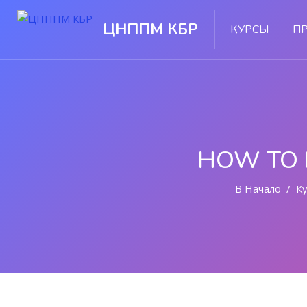
ЦНППМ КБР
КУРСЫ
П
HOW TO 
В Начало
К
Перейти к основному содержанию