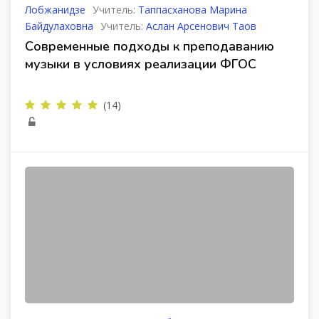
Лобжанидзе
Учитель:
Таппасханова Марина
Байдулаховна
Учитель:
Аслан Арсенович Таов
Современные подходы к преподаванию
музыки в условиях реализации ФГОС
(14)