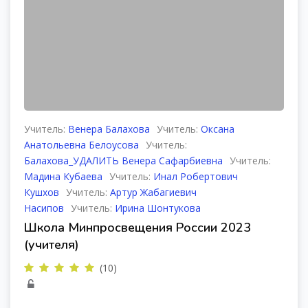
Учитель:
Венера Балахова
Учитель:
Оксана
Анатольевна Белоусова
Учитель:
Балахова_УДАЛИТЬ Венера Сафарбиевна
Учитель:
Мадина Кубаева
Учитель:
Инал Робертович
Кушхов
Учитель:
Артур Жабагиевич
Насипов
Учитель:
Ирина Шонтукова
Школа Минпросвещения России 2023
(учителя)
(10)