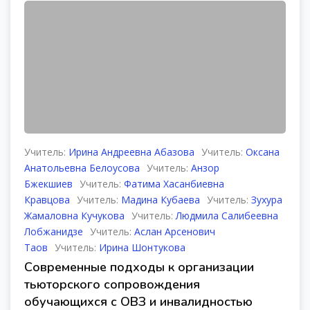
Учитель:
Ирина Андреевна Абазова
Учитель:
Оксана
Анатольевна Белоусова
Учитель:
Анзор
Бжекшиев
Учитель:
Фатима Хасанбиевна
Кравцова
Учитель:
Мадина Кубаева
Учитель:
Зухура
Жамаловна Кучукова
Учитель:
Людмила Салибеевна
Лобжанидзе
Учитель:
Аслан Арсенович
Таов
Учитель:
Ирина Шонтукова
Современные подходы к организации
тьюторского сопровождения
обучающихся с ОВЗ и инвалидностью