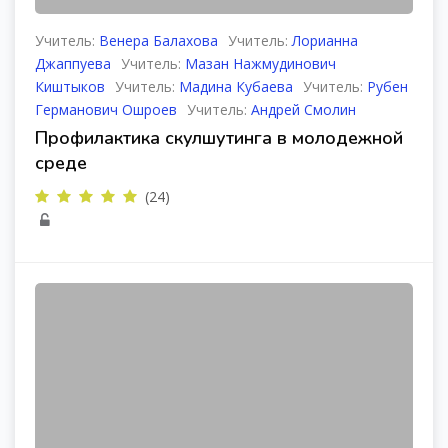
Учитель:
Венера Балахова
Учитель:
Лорианна
Джаппуева
Учитель:
Мазан Нажмудинович
Киштыков
Учитель:
Мадина Кубаева
Учитель:
Рубен
Германович Ошроев
Учитель:
Андрей Смолин
Профилактика скулшутинга в молодежной
среде
(24)