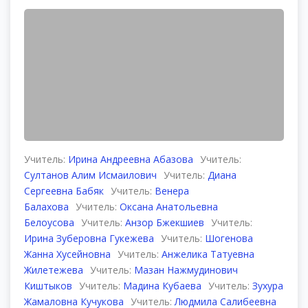
Учитель:
Ирина Андреевна Абазова
Учитель:
Султанов Алим Исмаилович
Учитель:
Диана
Сергеевна Бабяк
Учитель:
Венера
Балахова
Учитель:
Оксана Анатольевна
Белоусова
Учитель:
Анзор Бжекшиев
Учитель:
Ирина Зуберовна Гукежева
Учитель:
Шогенова
Жанна Хусейновна
Учитель:
Анжелика Татуевна
Жилетежева
Учитель:
Мазан Нажмудинович
Киштыков
Учитель:
Мадина Кубаева
Учитель:
Зухура
Жамаловна Кучукова
Учитель:
Людмила Салибеевна