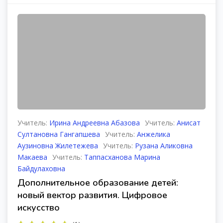
Учитель:
Ирина Андреевна Абазова
Учитель:
Анисат
Султановна Гангапшева
Учитель:
Анжелика
Аузиновна Жилетежева
Учитель:
Рузана Аликовна
Макаева
Учитель:
Таппасханова Марина
Байдулаховна
Дополнительное образование детей:
новый вектор развития. Цифровое
искусство