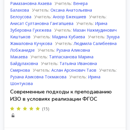
Рамазановна Ахаева
Учитель:
Венера
Балахова
Учитель:
Оксана Анатольевна
Белоусова
Учитель:
Анзор Бжекшиев
Учитель:
Анисат Султановна Гангапшева
Учитель:
Ирина
Зуберовна Гукежева
Учитель:
Мазан Нажмудинович
Киштыков
Учитель:
Мадина Кубаева
Учитель:
Зухура
Жамаловна Кучукова
Учитель:
Людмила Салибеевна
Лобжанидзе
Учитель:
Рузана Аликовна
Макаева
Учитель:
Таппасханова Марина
Байдулаховна
Учитель:
Татьяна Ивановна
Смирнова
Учитель:
Аслан Арсенович Таов
Учитель:
Рузана Азиковна Токмакова
Учитель:
Ирина
Шонтукова
Современные подходы к преподаванию
ИЗО в условиях реализации ФГОС
(15)