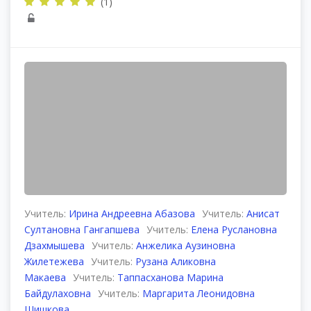
(1)
Учитель:
Ирина Андреевна Абазова
Учитель:
Анисат
Султановна Гангапшева
Учитель:
Елена Руслановна
Дзахмышева
Учитель:
Анжелика Аузиновна
Жилетежева
Учитель:
Рузана Аликовна
Макаева
Учитель:
Таппасханова Марина
Байдулаховна
Учитель:
Маргарита Леонидовна
Шишкова