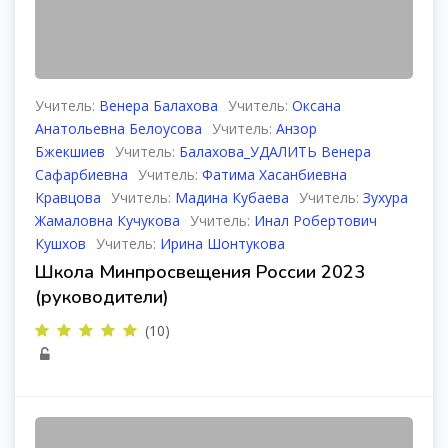
Учитель:
Венера Балахова
Учитель:
Оксана
Анатольевна Белоусова
Учитель:
Анзор
Бжекшиев
Учитель:
Балахова_УДАЛИТЬ Венера
Сафарбиевна
Учитель:
Фатима Хасанбиевна
Кравцова
Учитель:
Мадина Кубаева
Учитель:
Зухура
Жамаловна Кучукова
Учитель:
Инал Робертович
Кушхов
Учитель:
Ирина Шонтукова
Школа Минпросвещения России 2023
(руководители)
(10)