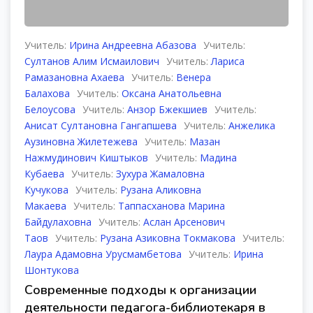
Учитель:
Ирина Андреевна Абазова
Учитель:
Султанов Алим Исмаилович
Учитель:
Лариса
Рамазановна Ахаева
Учитель:
Венера
Балахова
Учитель:
Оксана Анатольевна
Белоусова
Учитель:
Анзор Бжекшиев
Учитель:
Анисат Султановна Гангапшева
Учитель:
Анжелика
Аузиновна Жилетежева
Учитель:
Мазан
Нажмудинович Киштыков
Учитель:
Мадина
Кубаева
Учитель:
Зухура Жамаловна
Кучукова
Учитель:
Рузана Аликовна
Макаева
Учитель:
Таппасханова Марина
Байдулаховна
Учитель:
Аслан Арсенович
Таов
Учитель:
Рузана Азиковна Токмакова
Учитель:
Лаура Адамовна Урусмамбетова
Учитель:
Ирина
Шонтукова
Современные подходы к организации
деятельности педагога-библиотекаря в