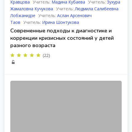
Кравцова
Учитель:
Мадина Кубаева
Учитель:
Зухура
Жамаловна Кучукова
Учитель:
Людмила Салибеевна
Лобжанидзе
Учитель:
Аслан Арсенович
Таов
Учитель:
Ирина Шонтукова
Современные подходы к диагностике и
коррекции кризисных состояний у детей
разного возраста
(22)