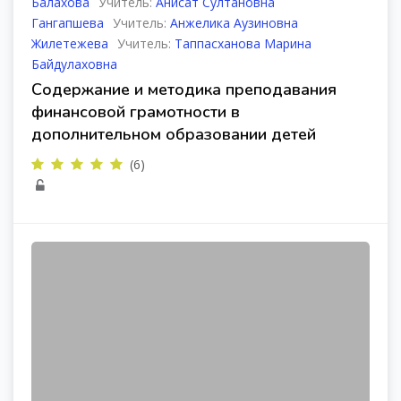
Балахова
Учитель:
Анисат Султановна
Гангапшева
Учитель:
Анжелика Аузиновна
Жилетежева
Учитель:
Таппасханова Марина
Байдулаховна
Содержание и методика преподавания
финансовой грамотности в
дополнительном образовании детей
(6)