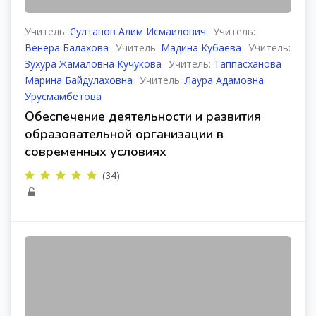
Учитель:
Султанов Алим Исмаилович
Учитель:
Венера Балахова
Учитель:
Мадина Кубаева
Учитель:
Зухура Жамаловна Кучукова
Учитель:
Таппасханова
Марина Байдулаховна
Учитель:
Лаура Адамовна
Урусмамбетова
Обеспечение деятельности и развития
образовательной организации в
современных условиях
(34)