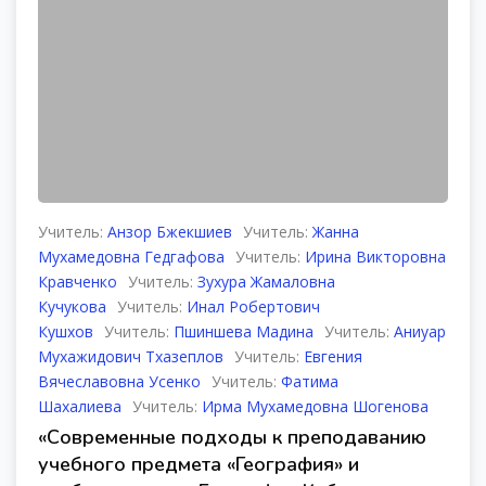
Учитель:
Анзор Бжекшиев
Учитель:
Жанна
Мухамедовна Гедгафова
Учитель:
Ирина Викторовна
Кравченко
Учитель:
Зухура Жамаловна
Кучукова
Учитель:
Инал Робертович
Кушхов
Учитель:
Пшиншева Мадина
Учитель:
Аниуар
Мухажидович Тхазеплов
Учитель:
Евгения
Вячеславовна Усенко
Учитель:
Фатима
Шахалиева
Учитель:
Ирма Мухамедовна Шогенова
«Современные подходы к преподаванию
учебного предмета «География» и