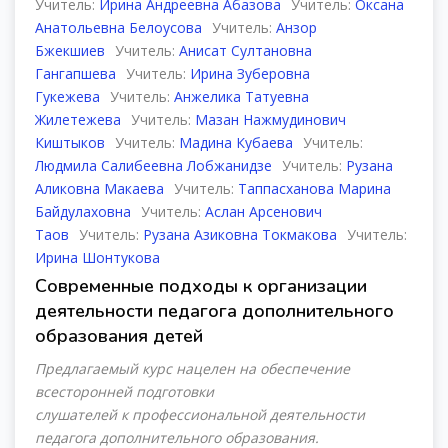
Учитель:
Ирина Андреевна Абазова
Учитель:
Оксана
Анатольевна Белоусова
Учитель:
Анзор
Бжекшиев
Учитель:
Анисат Султановна
Гангапшева
Учитель:
Ирина Зуберовна
Гукежева
Учитель:
Анжелика Татуевна
Жилетежева
Учитель:
Мазан Нажмудинович
Киштыков
Учитель:
Мадина Кубаева
Учитель:
Людмила Салибеевна Лобжанидзе
Учитель:
Рузана
Аликовна Макаева
Учитель:
Таппасханова Марина
Байдулаховна
Учитель:
Аслан Арсенович
Таов
Учитель:
Рузана Азиковна Токмакова
Учитель:
Ирина Шонтукова
Современные подходы к организации
деятельности педагога дополнительного
образования детей
Предлагаемый курс нацелен на обеспечение
всесторонней подготовки
слушателей к профессиональной деятельности
педагога дополнительного образования.