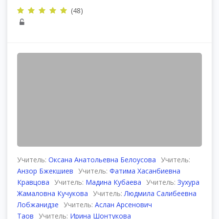
(48)
Учитель:
Оксана Анатольевна Белоусова
Учитель:
Анзор Бжекшиев
Учитель:
Фатима Хасанбиевна
Кравцова
Учитель:
Мадина Кубаева
Учитель:
Зухура
Жамаловна Кучукова
Учитель:
Людмила Салибеевна
Лобжанидзе
Учитель:
Аслан Арсенович
Таов
Учитель:
Ирина Шонтукова